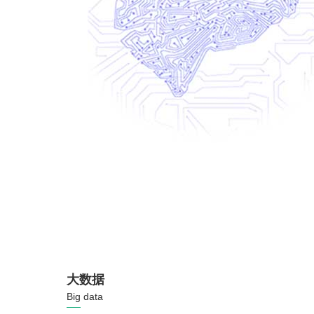
大数据
Big data