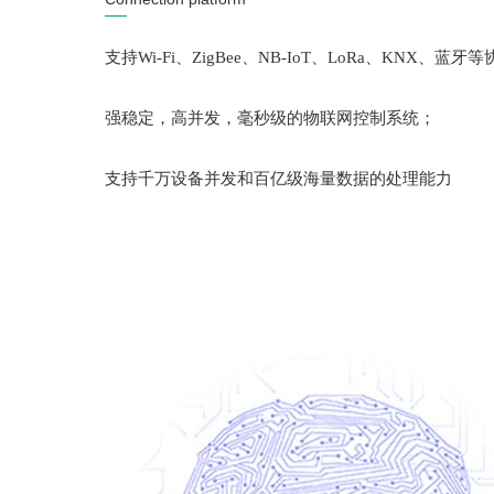
支持Wi-Fi、ZigBee、NB-IoT、LoRa、KNX、
强稳定，高并发，毫秒级的物联网控制系统；
支持千万设备并发和百亿级海量数据的处理能力