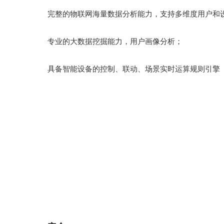
完整的物联网海量数据分析能力，支持多维度用户和
专业的大数据挖掘能力，用户画像分析；
具备智能设备的控制、联动、场景实时运算规则引擎